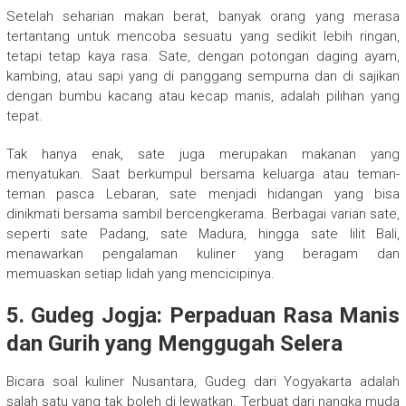
Setelah seharian makan berat, banyak orang yang merasa
tertantang untuk mencoba sesuatu yang sedikit lebih ringan,
tetapi tetap kaya rasa. Sate, dengan potongan daging ayam,
kambing, atau sapi yang di panggang sempurna dan di sajikan
dengan bumbu kacang atau kecap manis, adalah pilihan yang
tepat.
Tak hanya enak, sate juga merupakan makanan yang
menyatukan. Saat berkumpul bersama keluarga atau teman-
teman pasca Lebaran, sate menjadi hidangan yang bisa
dinikmati bersama sambil bercengkerama. Berbagai varian sate,
seperti sate Padang, sate Madura, hingga sate lilit Bali,
menawarkan pengalaman kuliner yang beragam dan
memuaskan setiap lidah yang mencicipinya.
5.
Gudeg Jogja: Perpaduan Rasa Manis
dan Gurih yang Menggugah Selera
Bicara soal kuliner Nusantara, Gudeg dari Yogyakarta adalah
salah satu yang tak boleh di lewatkan. Terbuat dari nangka muda