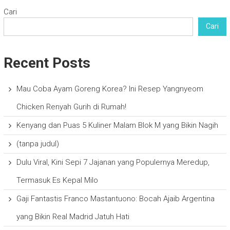
Cari
Cari
Recent Posts
Mau Coba Ayam Goreng Korea? Ini Resep Yangnyeom
Chicken Renyah Gurih di Rumah!
Kenyang dan Puas 5 Kuliner Malam Blok M yang Bikin Nagih
(tanpa judul)
Dulu Viral, Kini Sepi 7 Jajanan yang Populernya Meredup,
Termasuk Es Kepal Milo
Gaji Fantastis Franco Mastantuono: Bocah Ajaib Argentina
yang Bikin Real Madrid Jatuh Hati