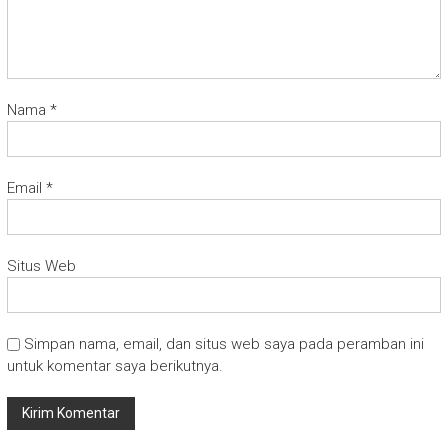
Nama
*
Email
*
Situs Web
Simpan nama, email, dan situs web saya pada peramban ini
untuk komentar saya berikutnya.