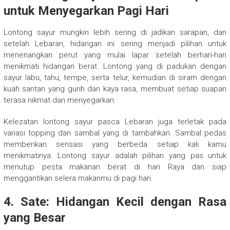
untuk Menyegarkan Pagi Hari
Lontong sayur mungkin lebih sering di jadikan sarapan, dan
setelah Lebaran, hidangan ini sering menjadi pilihan untuk
menenangkan perut yang mulai lapar setelah berhari-hari
menikmati hidangan berat. Lontong yang di padukan dengan
sayur labu, tahu, tempe, serta telur, kemudian di siram dengan
kuah santan yang gurih dan kaya rasa, membuat setiap suapan
terasa nikmat dan menyegarkan.
Kelezatan lontong sayur pasca Lebaran juga terletak pada
variasi topping dan sambal yang di tambahkan. Sambal pedas
memberikan sensasi yang berbeda setiap kali kamu
menikmatinya. Lontong sayur adalah pilihan yang pas untuk
menutup pesta makanan berat di hari Raya dan siap
menggantikan selera makanmu di pagi hari.
4.
Sate: Hidangan Kecil dengan Rasa
yang Besar