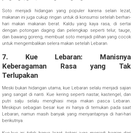
Soto menjadi hidangan yang populer karena selain lezat,
makanan ini juga cukup ringan untuk di konsumsi setelah berhari-
hari makan makanan berat. Kaldu yang kaya rasa, di sertai
dengan potongan daging dan pelengkap seperti telur, tauge,
dan bawang goreng, membuat soto menjadi pilihan yang cocok
untuk mengembalikan selera makan setelah Lebaran.
7.
Kue Lebaran: Manisnya
Keberagaman Rasa yang Tak
Terlupakan
Meski bukan hidangan utama, kue Lebaran selalu menjadi sajian
yang sangat di nanti. Kue kering seperti nastar, kastengel, dan
putri salju selalu menghiasi meja makan pasca Lebaran.
Meskipun sebagian besar kue ini hanya di temukan pada saat
Lebaran, namun masih banyak yang menyantapnya di hari-hari
berikutnya.
Kue-kue ini tidak hanya lezat, tetapi juga menjadi bagian dari