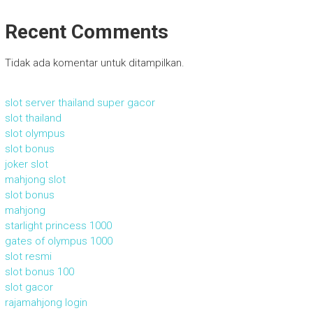
Recent Comments
Tidak ada komentar untuk ditampilkan.
slot server thailand super gacor
slot thailand
slot olympus
slot bonus
joker slot
mahjong slot
slot bonus
mahjong
starlight princess 1000
gates of olympus 1000
slot resmi
slot bonus 100
slot gacor
rajamahjong login