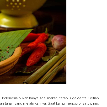
 Indonesia bukan hanya soal makan, tetapi juga cerita. Setiap
i tanah yang melahirkannya. Saat kamu mencicipi satu piring