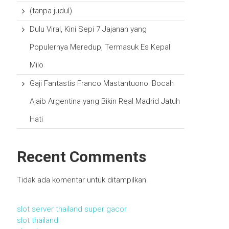
(tanpa judul)
Dulu Viral, Kini Sepi 7 Jajanan yang
Populernya Meredup, Termasuk Es Kepal
Milo
Gaji Fantastis Franco Mastantuono: Bocah
Ajaib Argentina yang Bikin Real Madrid Jatuh
Hati
Recent Comments
Tidak ada komentar untuk ditampilkan.
slot server thailand super gacor
slot thailand