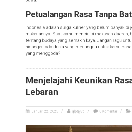
Jawa.
Petualangan Rasa Tanpa Ba
Indonesia adalah surga kuliner yang belum banyak di jel
makanannya. Saat kamu mencicipi makanan daerah, b
tentang budaya yang semakin kaya. Jangan ragu untuk m
hidangan ada dunia yang menunggu untuk kamu pahami
yang menggoda?
Menjelajahi Keunikan Ras
Lebaran
Januari 22, 2025
qlptjyvb
0 Komentar