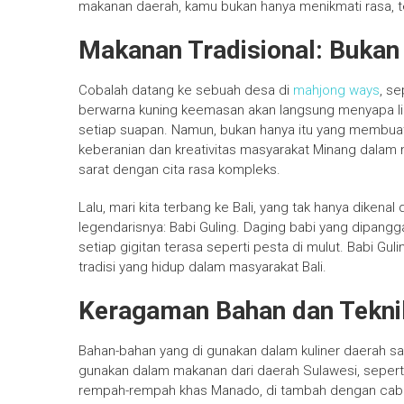
makanan daerah, kamu bukan hanya menikmati rasa, te
Makanan Tradisional: Bukan 
Cobalah datang ke sebuah desa di
mahjong ways
, s
berwarna kuning keemasan akan langsung menyapa lid
setiap suapan. Namun, bukan hanya itu yang membuat 
keberanian dan kreativitas masyarakat Minang dala
sarat dengan cita rasa kompleks.
Lalu, mari kita terbang ke Bali, yang tak hanya diken
legendarisnya: Babi Guling. Daging babi yang dipa
setiap gigitan terasa seperti pesta di mulut. Babi Gu
tradisi yang hidup dalam masyarakat Bali.
Keragaman Bahan dan Tekn
Bahan-bahan yang di gunakan dalam kuliner daerah sa
gunakan dalam makanan dari daerah Sulawesi, sepert
rempah-rempah khas Manado, di tambah dengan caba