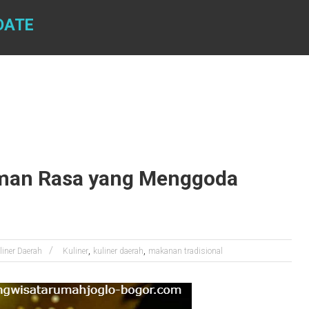
DATE
aman Rasa yang Menggoda
,
,
liner Daerah
Kuliner
kuliner daerah
makanan tradisional