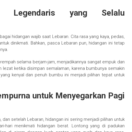
n Legendaris yang Selalu
agai hidangan wajib saat Lebaran. Cita rasa yang kaya, pedas,
tuk dinikmati. Bahkan, pasca Lebaran pun, hidangan ini tetap
nya.
-rempah selama berjam-jam, menjadikannya sangat empuk dan
kin lezat ketika disimpan semalaman, karena bumbunya semakin
ang kenyal dan penuh bumbu ini menjadi pilihan tepat untuk
empurna untuk Menyegarkan Pagi
, dan setelah Lebaran, hidangan ini sering menjadi pilihan untuk
ri-hari menikmati hidangan berat. Lontong yang di padukan