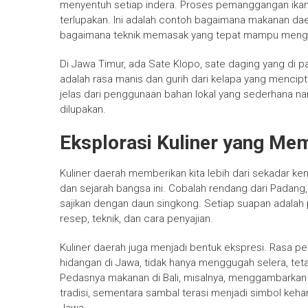
menyentuh setiap indera. Proses pemanggangan ikan
terlupakan. Ini adalah contoh bagaimana makanan dae
bagaimana teknik memasak yang tepat mampu mengelu
Di Jawa Timur, ada Sate Klopo, sate daging yang di 
adalah rasa manis dan gurih dari kelapa yang mencipt
jelas dari penggunaan bahan lokal yang sederhana na
dilupakan.
Eksplorasi Kuliner yang M
Kuliner daerah memberikan kita lebih dari sekadar 
dan sejarah bangsa ini. Cobalah rendang dari Padang,
sajikan dengan daun singkong. Setiap suapan adalah
resep, teknik, dan cara penyajian.
Kuliner daerah juga menjadi bentuk ekspresi. Rasa 
hidangan di Jawa, tidak hanya menggugah selera, t
Pedasnya makanan di Bali, misalnya, menggambarkan
tradisi, sementara sambal terasi menjadi simbol keh