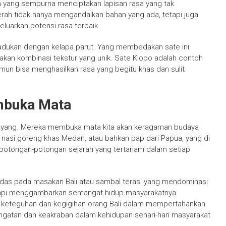
 yang sempurna menciptakan lapisan rasa yang tak
rah tidak hanya mengandalkan bahan yang ada, tetapi juga
arkan potensi rasa terbaik.
padukan dengan kelapa parut. Yang membedakan sate ini
akan kombinasi tekstur yang unik. Sate Klopo adalah contoh
mun bisa menghasilkan rasa yang begitu khas dan sulit
embuka Mata
kenyang. Mereka membuka mata kita akan keragaman budaya
 nasi goreng khas Medan, atau bahkan pap dari Papua, yang di
 potongan-potongan sejarah yang tertanam dalam setiap
pedas pada masakan Bali atau sambal terasi yang mendominasi
etapi menggambarkan semangat hidup masyarakatnya.
 keteguhan dan kegigihan orang Bali dalam mempertahankan
angatan dan keakraban dalam kehidupan sehari-hari masyarakat