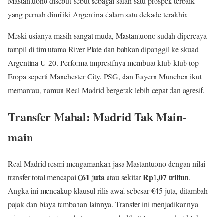
Mastantuono disebut-sebut sebagai salah satu prospek terbaik
yang pernah dimiliki Argentina dalam satu dekade terakhir.
Meski usianya masih sangat muda, Mastantuono sudah dipercaya
tampil di tim utama River Plate dan bahkan dipanggil ke skuad
Argentina U-20. Performa impresifnya membuat klub-klub top
Eropa seperti Manchester City, PSG, dan Bayern Munchen ikut
memantau, namun Real Madrid bergerak lebih cepat dan agresif.
Transfer Mahal: Madrid Tak Main-
main
Real Madrid resmi mengamankan jasa Mastantuono dengan nilai
€61 juta
Rp1,07 triliun
transfer total mencapai
atau sekitar
.
Angka ini mencakup klausul rilis awal sebesar €45 juta, ditambah
pajak dan biaya tambahan lainnya. Transfer ini menjadikannya