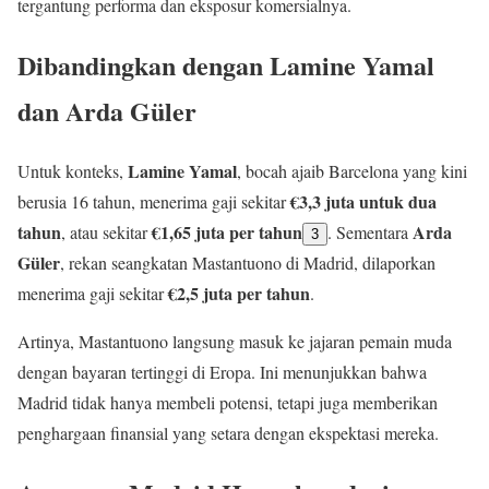
tergantung performa dan eksposur komersialnya.
Dibandingkan dengan Lamine Yamal
dan Arda Güler
Lamine Yamal
Untuk konteks,
, bocah ajaib Barcelona yang kini
€3,3 juta untuk dua
berusia 16 tahun, menerima gaji sekitar
tahun
€1,65 juta per tahun
Arda
, atau sekitar
. Sementara
3
Güler
, rekan seangkatan Mastantuono di Madrid, dilaporkan
€2,5 juta per tahun
menerima gaji sekitar
.
Artinya, Mastantuono langsung masuk ke jajaran pemain muda
dengan bayaran tertinggi di Eropa. Ini menunjukkan bahwa
Madrid tidak hanya membeli potensi, tetapi juga memberikan
penghargaan finansial yang setara dengan ekspektasi mereka.