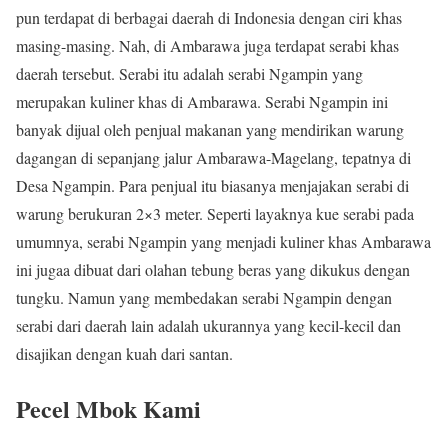
pun terdapat di berbagai daerah di Indonesia dengan ciri khas
masing-masing. Nah, di Ambarawa juga terdapat serabi khas
daerah tersebut. Serabi itu adalah serabi Ngampin yang
merupakan kuliner khas di Ambarawa. Serabi Ngampin ini
banyak dijual oleh penjual makanan yang mendirikan warung
dagangan di sepanjang jalur Ambarawa-Magelang, tepatnya di
Desa Ngampin. Para penjual itu biasanya menjajakan serabi di
warung berukuran 2×3 meter. Seperti layaknya kue serabi pada
umumnya, serabi Ngampin yang menjadi kuliner khas Ambarawa
ini jugaa dibuat dari olahan tebung beras yang dikukus dengan
tungku. Namun yang membedakan serabi Ngampin dengan
serabi dari daerah lain adalah ukurannya yang kecil-kecil dan
disajikan dengan kuah dari santan.
Pecel Mbok Kami