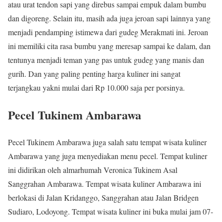
atau urat tendon sapi yang direbus sampai empuk dalam bumbu
dan digoreng. Selain itu, masih ada juga jeroan sapi lainnya yang
menjadi pendamping istimewa dari gudeg Merakmati ini. Jeroan
ini memiliki cita rasa bumbu yang meresap sampai ke dalam, dan
tentunya menjadi teman yang pas untuk gudeg yang manis dan
gurih. Dan yang paling penting harga kuliner ini sangat
terjangkau yakni mulai dari Rp 10.000 saja per porsinya.
Pecel Tukinem Ambarawa
Pecel Tukinem Ambarawa juga salah satu tempat wisata kuliner
Ambarawa yang juga menyediakan menu pecel. Tempat kuliner
ini didirikan oleh almarhumah Veronica Tukinem Asal
Sanggrahan Ambarawa. Tempat wisata kuliner Ambarawa ini
berlokasi di Jalan Kridanggo, Sanggrahan atau Jalan Bridgen
Sudiaro, Lodoyong. Tempat wisata kuliner ini buka mulai jam 07-