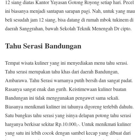
12 siang diatas Kantor Yayasan Gotong Royong setiap hari. Pecel
ini biasanya menjadi santapan sarapan pagi. Nah, untuk yang mau
beli sesudah jam 12 siang, bisa datang di rumah mbok tukinem di
daerah Sanggrahan, bawah Sekolah Teknik Menengah Dr cipto.
Tahu Serasi Bandungan
Tempat wisata kuliner yang ini menyediakan menu tahu serasi.
Tahu serasi merupakan tahu khas dari daerah Bandungan,
Ambarawa. Tahu Serasi warnanya putih bersih dan sangat padat.
Rasanya sangat enak dan gurih. Keistimewaan kuliner buatan
Bandungan ini tidak menggunakan pengawet sama sekali.
Biasanya menikmati kuliner ini tahunya digoreng terlebih dahulu.
Satu bungkus tahu serasi yang isinya delapan potong tahu serasi
harganya berkisar sekitar Rp.10.000,-. Untuk menikmati kuliner
yang satu ini lebih cocok dengan sambel kecap yang dibuat dari