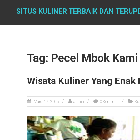
Skip
to
SITUS KULINER TERBAIK DAN TERUP
content
Tag: Pecel Mbok Kami
Wisata Kuliner Yang Enak
Maret 17, 2025
admin
0 Komentar
Kul