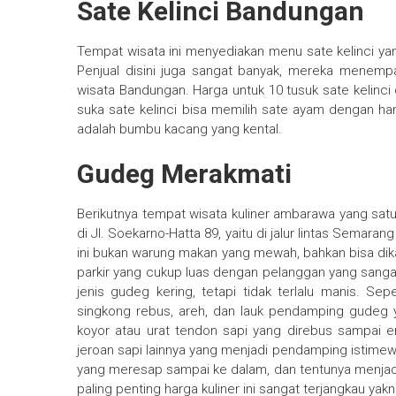
Sate Kelinci Bandungan
Tempat wisata ini menyediakan menu sate kelinci ya
Penjual disini juga sangat banyak, mereka menempa
wisata Bandungan. Harga untuk 10 tusuk sate kelinci 
suka sate kelinci bisa memilih sate ayam dengan ha
adalah bumbu kacang yang kental.
Gudeg Merakmati
Berikutnya tempat wisata kuliner ambarawa yang satu 
di Jl. Soekarno-Hatta 89, yaitu di jalur lintas Semara
ini bukan warung makan yang mewah, bahkan bisa di
parkir yang cukup luas dengan pelanggan yang sanga
jenis gudeg kering, tetapi tidak terlalu manis. Se
singkong rebus, areh, dan lauk pendamping gudeg 
koyor atau urat tendon sapi yang direbus sampai 
jeroan sapi lainnya yang menjadi pendamping istimewa
yang meresap sampai ke dalam, dan tentunya menjad
paling penting harga kuliner ini sangat terjangkau yakn