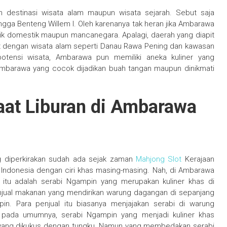
h destinasi wisata alam maupun wisata sejarah. Sebut saja
ga Benteng Willem I. Oleh karenanya tak heran jika Ambarawa
aik domestik maupun mancanegara. Apalagi, daerah yang diapit
t dengan wisata alam seperti Danau Rawa Pening dan kawasan
tensi wisata, Ambarawa pun memiliki aneka kuliner yang
 Ambarawa yang cocok dijadikan buah tangan maupun dinikmati
at Liburan di Ambarawa
ng diperkirakan sudah ada sejak zaman
Mahjong Slot
Kerajaan
 Indonesia dengan ciri khas masing-masing. Nah, di Ambarawa
i itu adalah serabi Ngampin yang merupakan kuliner khas di
enjual makanan yang mendirikan warung dagangan di sepanjang
in. Para penjual itu biasanya menjajakan serabi di warung
i pada umumnya, serabi Ngampin yang menjadi kuliner khas
s yang dikukus dengan tungku. Namun yang membedakan serabi