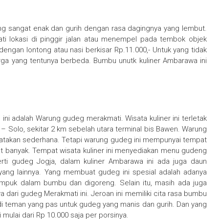
ng sangat enak dan gurih dengan rasa dagingnya yang lembut.
ti lokasi di pinggir jalan atau menempel pada tembok objek
dengan lontong atau nasi berkisar Rp.11.000,- Untuk yang tidak
rga yang tentunya berbeda. Bumbu unutk kuliner Ambarawa ini
ini adalah Warung gudeg merakmati. Wisata kuliner ini terletak
ng – Solo, sekitar 2 km sebelah utara terminal bis Bawen. Warung
katakan sederhana. Tetapi warung gudeg ini mempunyai tempat
t banyak. Tempat wisata kuliner ini menyediakan menu gudeng
perti gudeg Jogja, dalam kuliner Ambarawa ini ada juga daun
yang lainnya. Yang membuat gudeg ini spesial adalah adanya
empuk dalam bumbu dan digoreng. Selain itu, masih ada juga
 dari gudeg Merakmati ini. Jeroan ini memiliki cita rasa bumbu
i teman yang pas untuk gudeg yang manis dan gurih. Dan yang
i mulai dari Rp 10.000 saja per porsinya.