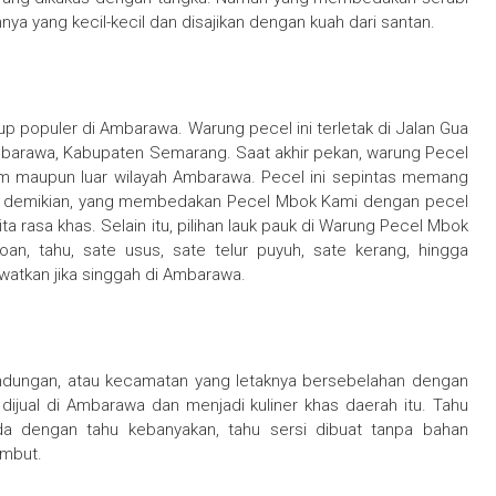
ya yang kecil-kecil dan disajikan dengan kuah dari santan.
populer di Ambarawa. Warung pecel ini terletak di Jalan Gua
mbarawa, Kabupaten Semarang. Saat akhir pekan, warung Pecel
lam maupun luar wilayah Ambarawa. Pecel ini sepintas memang
i demikian, yang membedakan Pecel Mbok Kami dengan pecel
ta rasa khas. Selain itu, pilihan lauk pauk di Warung Pecel Mbok
an, tahu, sate usus, sate telur puyuh, sate kerang, hingga
ewatkan jika singgah di Ambarawa.
andungan, atau kecamatan yang letaknya bersebelahan dengan
dijual di Ambarawa dan menjadi kuliner khas daerah itu. Tahu
eda dengan tahu kebanyakan, tahu sersi dibuat tanpa bahan
embut.