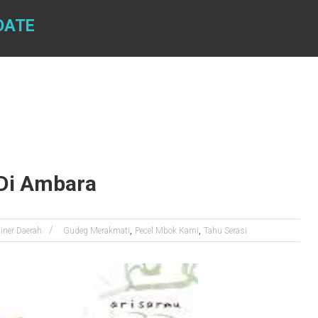
DATE
 Di Ambara
,
,
iner Daerah
Gudeg Merakmati
Pecel Mbok Kami
Tahu Serasi