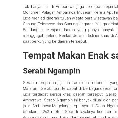
Tak hanya itu, di Ambarawa juga terdapat sejumla
Monumen Palagan Ambarawa, Museum Kereta Api, hing
juga menjadi daerah tujuan wisata para wisatawan b
Gunung Telomoyo dan Gunung Ungaran ini juga deka
Bandungan. Menjadi daerah yang punya banyak po
menggugah selera. Berikut deretan kuliner khas di
saat berkunjung ke daerah tersebut.
Tempat Makan Enak sa
Serabi Ngampin
Serabi merupakan jajanan tradisional Indonesia ya
Mataram. Serabi pun terdapat di berbagai daerah di
juga terdapat serabi khas daerah tersebut. Serab
Ambarawa. Serabi Ngampin ini banyak dijual oleh p
jalur Ambarawa-Magelang, tepatnya di Desa Ngamp
berukuran 2×3 meter. Seperti layaknya kue serab
Ambarawa ini jugaa dibuat dari olahan tebung bera