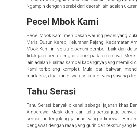
Ngampin dengan serabi dari daerah lain adalah ukurann
Pecel Mbok Kami
Pecel Mbok Kami merupakan warung pecel yang cukup 
Maria, Dusun Kerep, Kelurahan Pajang, Kecamatan A
Mbok Kami ini selalu dipenuhi pembeli baik dari da
tidak jauh beda dengan pecel pada umumnya. Mesk
lain adalah kualitas sambal kacangnya yang memiliki ci
Kami terbbilang komplet. Mulai dari bakwan, mendo
martabak, disajikan di warung kuliner yang sayang dil
Tahu Serasi
Tahu Serasi banyak dikenal sebagai jajanan khas B
Ambarawa. Meski demikian, tahu serasi juga banyak 
serasi ini tergolong jajanan yang istimewa. Berb
pengawat dengan rasa yang gurih dan tekstur yang l