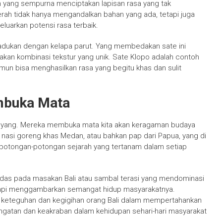
 yang sempurna menciptakan lapisan rasa yang tak
rah tidak hanya mengandalkan bahan yang ada, tetapi juga
arkan potensi rasa terbaik.
padukan dengan kelapa parut. Yang membedakan sate ini
akan kombinasi tekstur yang unik. Sate Klopo adalah contoh
mun bisa menghasilkan rasa yang begitu khas dan sulit
embuka Mata
kenyang. Mereka membuka mata kita akan keragaman budaya
 nasi goreng khas Medan, atau bahkan pap dari Papua, yang di
 potongan-potongan sejarah yang tertanam dalam setiap
pedas pada masakan Bali atau sambal terasi yang mendominasi
etapi menggambarkan semangat hidup masyarakatnya.
 keteguhan dan kegigihan orang Bali dalam mempertahankan
angatan dan keakraban dalam kehidupan sehari-hari masyarakat