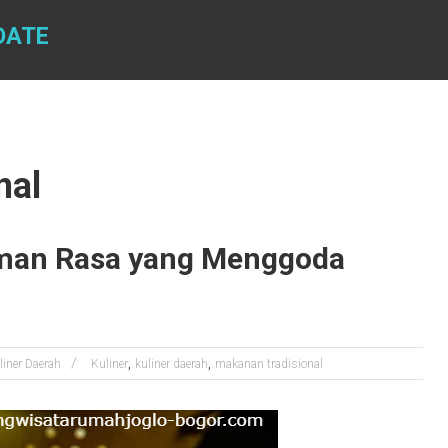
DATE
nal
aman Rasa yang Menggoda
,
,
liner Daerah
Kuliner
kuliner daerah
makanan tradisional