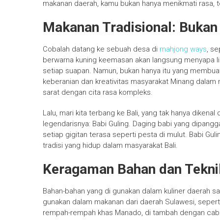
makanan daerah, kamu bukan hanya menikmati rasa, te
Makanan Tradisional: Bukan 
Cobalah datang ke sebuah desa di
mahjong ways
, s
berwarna kuning keemasan akan langsung menyapa lid
setiap suapan. Namun, bukan hanya itu yang membuat 
keberanian dan kreativitas masyarakat Minang dala
sarat dengan cita rasa kompleks.
Lalu, mari kita terbang ke Bali, yang tak hanya diken
legendarisnya: Babi Guling. Daging babi yang dipa
setiap gigitan terasa seperti pesta di mulut. Babi Gu
tradisi yang hidup dalam masyarakat Bali.
Keragaman Bahan dan Tekn
Bahan-bahan yang di gunakan dalam kuliner daerah sa
gunakan dalam makanan dari daerah Sulawesi, sepert
rempah-rempah khas Manado, di tambah dengan caba