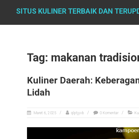
Skip
to
SITUS KULINER TERBAIK DAN TERUP
content
Tag: makanan tradisio
Kuliner Daerah: Keberag
Lidah
Maret 6, 2025
qlptjyvb
0 Komentar
Ku