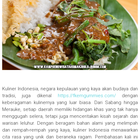
Kuliner Indonesia, negara kepulauan yang kaya akan budaya dan
tradisi, juga dikenal
https://fkemgummies.com/
dengan
keberagaman kulinernya yang luar biasa. Dari Sabang hingga
Merauke, setiap daerah memiliki hidangan khas yang tak hanya
menggugah selera, tetapi juga menceritakan kisah sejarah dan
warisan leluhur. Dengan beragam bahan alami yang melimpah
dan rempah-rempah yang kaya, kuliner Indonesia menawarkan
cita rasa yang unik dan beraneka ragam. Pembahasan kali ini