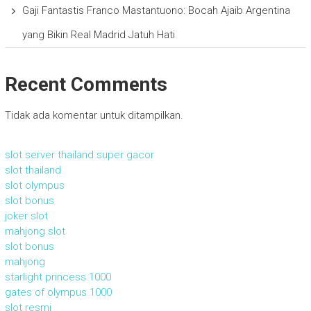
Gaji Fantastis Franco Mastantuono: Bocah Ajaib Argentina
yang Bikin Real Madrid Jatuh Hati
Recent Comments
Tidak ada komentar untuk ditampilkan.
slot server thailand super gacor
slot thailand
slot olympus
slot bonus
joker slot
mahjong slot
slot bonus
mahjong
starlight princess 1000
gates of olympus 1000
slot resmi