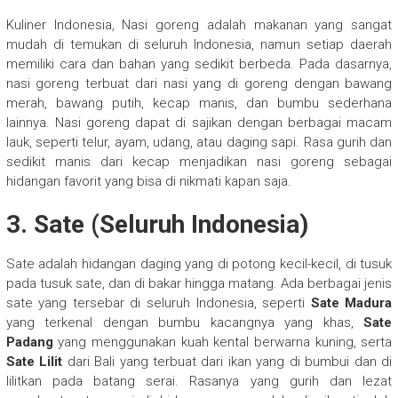
Kuliner Indonesia, Nasi goreng adalah makanan yang sangat
mudah di temukan di seluruh Indonesia, namun setiap daerah
memiliki cara dan bahan yang sedikit berbeda. Pada dasarnya,
nasi goreng terbuat dari nasi yang di goreng dengan bawang
merah, bawang putih, kecap manis, dan bumbu sederhana
lainnya. Nasi goreng dapat di sajikan dengan berbagai macam
lauk, seperti telur, ayam, udang, atau daging sapi. Rasa gurih dan
sedikit manis dari kecap menjadikan nasi goreng sebagai
hidangan favorit yang bisa di nikmati kapan saja.
3.
Sate (Seluruh Indonesia)
Sate adalah hidangan daging yang di potong kecil-kecil, di tusuk
pada tusuk sate, dan di bakar hingga matang. Ada berbagai jenis
sate yang tersebar di seluruh Indonesia, seperti
Sate Madura
yang terkenal dengan bumbu kacangnya yang khas,
Sate
Padang
yang menggunakan kuah kental berwarna kuning, serta
Sate Lilit
dari Bali yang terbuat dari ikan yang di bumbui dan di
lilitkan pada batang serai. Rasanya yang gurih dan lezat