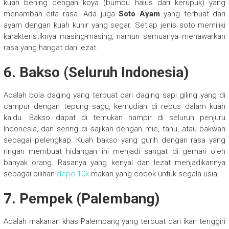
kuah bening dengan koya (bumbu halus dari kerupuk) yang
menambah cita rasa. Ada juga
Soto Ayam
yang terbuat dari
ayam dengan kuah kunir yang segar. Setiap jenis soto memiliki
karakteristiknya masing-masing, namun semuanya menawarkan
rasa yang hangat dan lezat.
6.
Bakso (Seluruh Indonesia)
Adalah bola daging yang terbuat dari daging sapi giling yang di
campur dengan tepung sagu, kemudian di rebus dalam kuah
kaldu. Bakso dapat di temukan hampir di seluruh penjuru
Indonesia, dan sering di sajikan dengan mie, tahu, atau bakwan
sebagai pelengkap. Kuah bakso yang gurih dengan rasa yang
ringan membuat hidangan ini menjadi sangat di gemari oleh
banyak orang. Rasanya yang kenyal dan lezat menjadikannya
sebagai pilihan
depo 10k
makan yang cocok untuk segala usia.
7.
Pempek (Palembang)
Adalah makanan khas Palembang yang terbuat dari ikan tenggiri