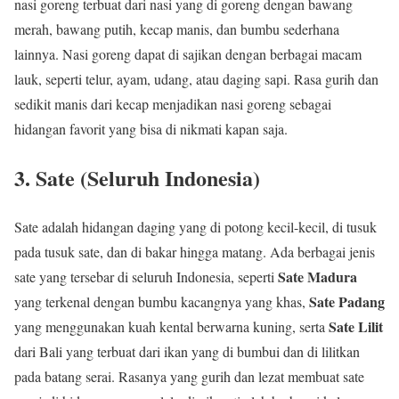
nasi goreng terbuat dari nasi yang di goreng dengan bawang
merah, bawang putih, kecap manis, dan bumbu sederhana
lainnya. Nasi goreng dapat di sajikan dengan berbagai macam
lauk, seperti telur, ayam, udang, atau daging sapi. Rasa gurih dan
sedikit manis dari kecap menjadikan nasi goreng sebagai
hidangan favorit yang bisa di nikmati kapan saja.
3.
Sate (Seluruh Indonesia)
Sate adalah hidangan daging yang di potong kecil-kecil, di tusuk
pada tusuk sate, dan di bakar hingga matang. Ada berbagai jenis
Sate Madura
sate yang tersebar di seluruh Indonesia, seperti
Sate Padang
yang terkenal dengan bumbu kacangnya yang khas,
Sate Lilit
yang menggunakan kuah kental berwarna kuning, serta
dari Bali yang terbuat dari ikan yang di bumbui dan di lilitkan
pada batang serai. Rasanya yang gurih dan lezat membuat sate