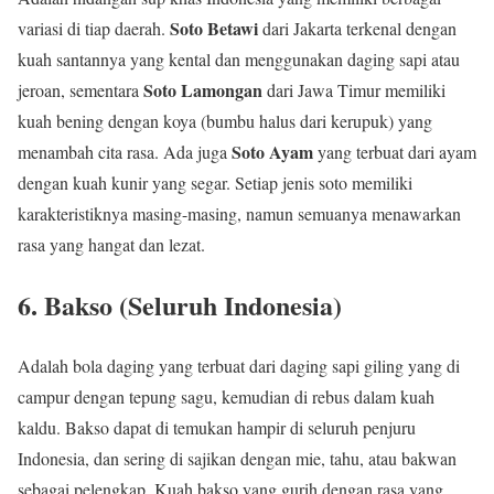
Soto Betawi
variasi di tiap daerah.
dari Jakarta terkenal dengan
kuah santannya yang kental dan menggunakan daging sapi atau
Soto Lamongan
jeroan, sementara
dari Jawa Timur memiliki
kuah bening dengan koya (bumbu halus dari kerupuk) yang
Soto Ayam
menambah cita rasa. Ada juga
yang terbuat dari ayam
dengan kuah kunir yang segar. Setiap jenis soto memiliki
karakteristiknya masing-masing, namun semuanya menawarkan
rasa yang hangat dan lezat.
6.
Bakso (Seluruh Indonesia)
Adalah bola daging yang terbuat dari daging sapi giling yang di
campur dengan tepung sagu, kemudian di rebus dalam kuah
kaldu. Bakso dapat di temukan hampir di seluruh penjuru
Indonesia, dan sering di sajikan dengan mie, tahu, atau bakwan
sebagai pelengkap. Kuah bakso yang gurih dengan rasa yang