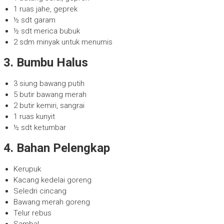
1 ruas jahe, geprek
½ sdt garam
½ sdt merica bubuk
2 sdm minyak untuk menumis
3. Bumbu Halus
3 siung bawang putih
5 butir bawang merah
2 butir kemiri, sangrai
1 ruas kunyit
½ sdt ketumbar
4. Bahan Pelengkap
Kerupuk
Kacang kedelai goreng
Seledri cincang
Bawang merah goreng
Telur rebus