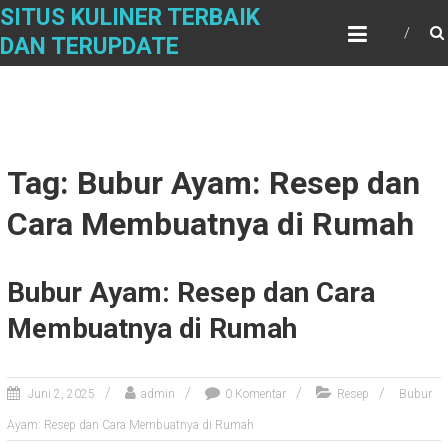
Skip
SITUS KULINER TERBAIK
to
DAN TERUPDATE
content
Tag: Bubur Ayam: Resep dan
Cara Membuatnya di Rumah
Bubur Ayam: Resep dan Cara
Membuatnya di Rumah
Juni 2, 2025
admin
0 Komentar
Resep
Bubur
Ayam: Resep dan Cara Membuatnya di Rumah