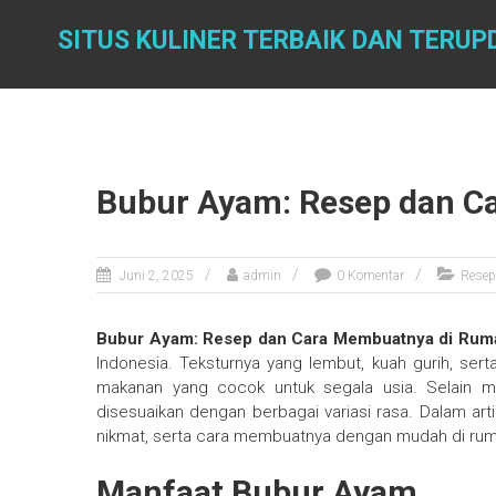
Skip
to
SITUS KULINER TERBAIK DAN TERUP
content
Bubur Ayam: Resep dan C
Juni 2, 2025
admin
0 Komentar
Resep
Bubur Ayam: Resep dan Cara Membuatnya di Ru
Indonesia. Teksturnya yang lembut, kuah gurih, se
makanan yang cocok untuk segala usia. Selain m
disesuaikan dengan berbagai variasi rasa. Dalam art
nikmat, serta cara membuatnya dengan mudah di rum
Manfaat Bubur Ayam