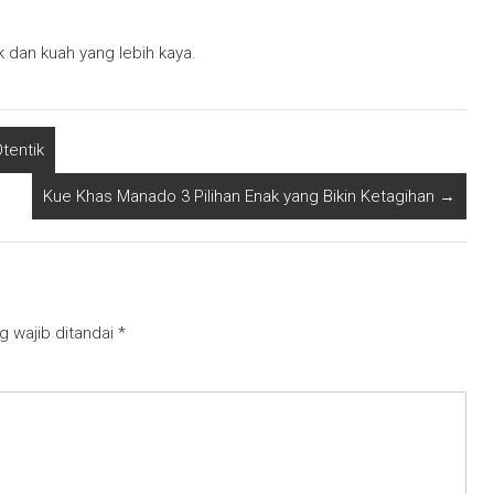
 dan kuah yang lebih kaya.
tentik
Kue Khas Manado 3 Pilihan Enak yang Bikin Ketagihan
→
g wajib ditandai
*