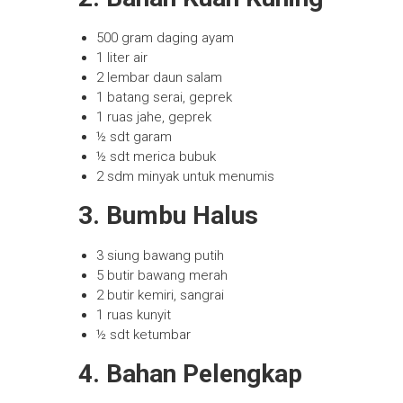
500 gram daging ayam
1 liter air
2 lembar daun salam
1 batang serai, geprek
1 ruas jahe, geprek
½ sdt garam
½ sdt merica bubuk
2 sdm minyak untuk menumis
3. Bumbu Halus
3 siung bawang putih
5 butir bawang merah
2 butir kemiri, sangrai
1 ruas kunyit
½ sdt ketumbar
4. Bahan Pelengkap