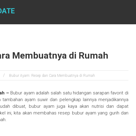
DATE
ara Membuatnya di Rumah
Bubur Ayam: Resep dan Cara Membuatnya di Rumah
mah –
Bubur ayam adalah salah satu hidangan sarapan favorit di
rta tambahan ayam suwir dan pelengkap lainnya menjadikannya
udah dibuat, bubur ayam juga kaya akan nutrisi dan dapat
ikel ini, kita akan membahas resep bubur ayam yang gurih dan
ah.