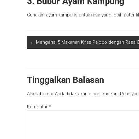
3. Bubur Ayam Kampung
Gunakan ayam kampung untuk rasa yang lebih autentik
←
Mengenal 5 Makanan Khas Palopo dengan Rasa O
Tinggalkan Balasan
Alamat email Anda tidak akan dipublikasikan.
Ruas yan
Komentar
*