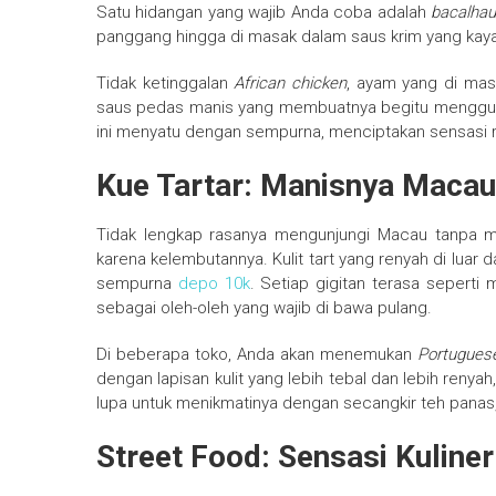
Satu hidangan yang wajib Anda coba adalah
bacalha
panggang hingga di masak dalam saus krim yang kaya
Tidak ketinggalan
African chicken
, ayam yang di ma
saus pedas manis yang membuatnya begitu mengguga
ini menyatu dengan sempurna, menciptakan sensasi ras
Kue Tartar: Manisnya Macau
Tidak lengkap rasanya mengunjungi Macau tanpa 
karena kelembutannya. Kulit tart yang renyah di luar
sempurna
depo 10k
. Setiap gigitan terasa sepert
sebagai oleh-oleh yang wajib di bawa pulang.
Di beberapa toko, Anda akan menemukan
Portuguese
dengan lapisan kulit yang lebih tebal dan lebih reny
lupa untuk menikmatinya dengan secangkir teh panas
Street Food: Sensasi Kuline