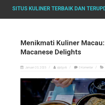
Skip
to
SITUS KULINER TERBAIK DAN TERUP
content
Menikmati Kuliner Macau:
Macanese Delights
Januari 20, 2025
qlptjyvb
0 Komentar