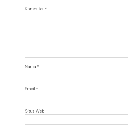
Komentar
*
Nama
*
Email
*
Situs Web