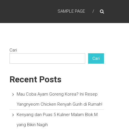
SAMPLE PAGE
Cari
Cari
Recent Posts
Mau Coba Ayam Goreng Korea? Ini Resep
Yangnyeom Chicken Renyah Gurih di Rumah!
Kenyang dan Puas 5 Kuliner Malam Blok M
yang Bikin Nagih