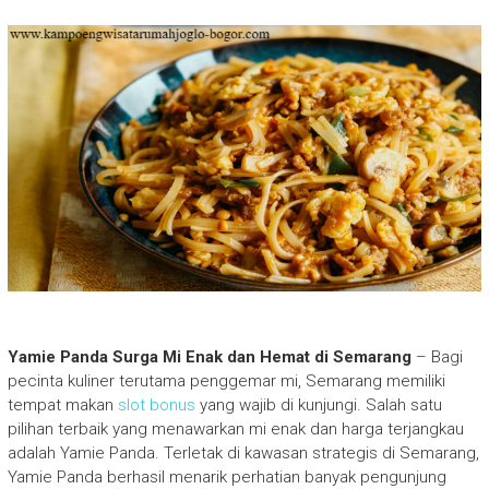
Yamie Panda Surga Mi Enak dan Hemat di Semarang
– Bagi
pecinta kuliner terutama penggemar mi, Semarang memiliki
tempat makan
slot bonus
yang wajib di kunjungi. Salah satu
pilihan terbaik yang menawarkan mi enak dan harga terjangkau
adalah Yamie Panda. Terletak di kawasan strategis di Semarang,
Yamie Panda berhasil menarik perhatian banyak pengunjung