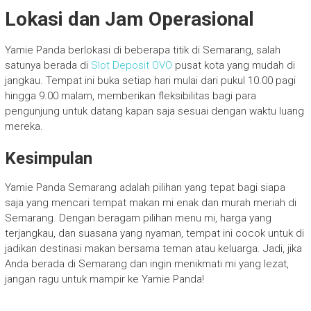
Lokasi dan Jam Operasional
Yamie Panda berlokasi di beberapa titik di Semarang, salah
satunya berada di
Slot Deposit OVO
pusat kota yang mudah di
jangkau. Tempat ini buka setiap hari mulai dari pukul 10.00 pagi
hingga 9.00 malam, memberikan fleksibilitas bagi para
pengunjung untuk datang kapan saja sesuai dengan waktu luang
mereka.
Kesimpulan
Yamie Panda Semarang adalah pilihan yang tepat bagi siapa
saja yang mencari tempat makan mi enak dan murah meriah di
Semarang. Dengan beragam pilihan menu mi, harga yang
terjangkau, dan suasana yang nyaman, tempat ini cocok untuk di
jadikan destinasi makan bersama teman atau keluarga. Jadi, jika
Anda berada di Semarang dan ingin menikmati mi yang lezat,
jangan ragu untuk mampir ke Yamie Panda!