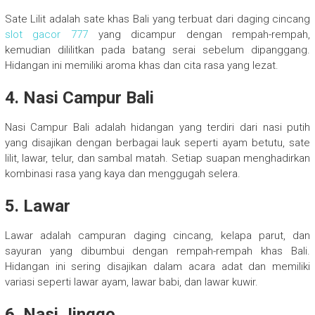
Sate Lilit adalah sate khas Bali yang terbuat dari daging cincang
slot gacor 777
yang dicampur dengan rempah-rempah,
kemudian dililitkan pada batang serai sebelum dipanggang.
Hidangan ini memiliki aroma khas dan cita rasa yang lezat.
4. Nasi Campur Bali
Nasi Campur Bali adalah hidangan yang terdiri dari nasi putih
yang disajikan dengan berbagai lauk seperti ayam betutu, sate
lilit, lawar, telur, dan sambal matah. Setiap suapan menghadirkan
kombinasi rasa yang kaya dan menggugah selera.
5. Lawar
Lawar adalah campuran daging cincang, kelapa parut, dan
sayuran yang dibumbui dengan rempah-rempah khas Bali.
Hidangan ini sering disajikan dalam acara adat dan memiliki
variasi seperti lawar ayam, lawar babi, dan lawar kuwir.
6. Nasi Jinggo