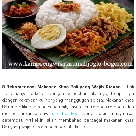
8 Rekomendasi Makanan Khas Bali yang Wajib Dicoba –
Bali
tidak hanya terkenal dengan keindahan alamnya, tetapi juga
dengan kekayaan kuliner yang menggugah selera. Makanan khas
Bali memiliki cita rasa yang unik, kaya akan rempah-rempah, dan
mencerminkan budaya
slot bet kecil
serta tradisi masyarakat
setempat. Artikel ini akan membahas berbagai makanan khas
Bali yang wajib dicoba bagi pecinta kuliner.