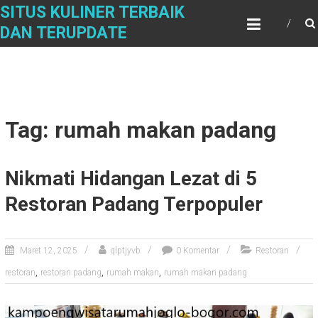
Skip
SITUS KULINER TERBAIK
to
DAN TERUPDATE
content
Tag: rumah makan padang
Nikmati Hidangan Lezat di 5
Restoran Padang Terpopuler
Maret 12, 2025
qlptjyvb
0 Komentar
Restoran
,
,
,
restoran
restoran padang
rumah makan
rumah makan padang