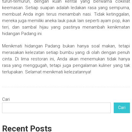
turun-temurun, dengan kuah kental yang berwarna cokelat
keemasan. Setiap suapan adalah ledakan rasa yang sempurna,
membuat Anda ingin terus menambah nasi. Tidak ketinggalan,
mereka juga memiliki aneka lauk pauk lain seperti ayam pop, ikan
teri, dan sambal hijau yang pastinya menambah kenikmatan
hidangan Padang ini.
Menikmati hidangan Padang bukan hanya soal makan, tetapi
merasakan kelezatan setiap bumbu yang di olah dengan penuh
cinta. Di lima restoran ini, Anda akan menemukan tidak hanya
rasa yang menggugah, tetapi juga pengalaman kuliner yang tak
terlupakan. Selamat menikmati kelezatannya!
Cari
Cari
Recent Posts