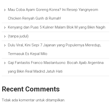
Mau Coba Ayam Goreng Korea? Ini Resep Yangnyeom
Chicken Renyah Gurih di Rumah!
Kenyang dan Puas 5 Kuliner Malam Blok M yang Bikin Nagih
(tanpa judul)
Dulu Viral, Kini Sepi 7 Jajanan yang Populernya Meredup,
Termasuk Es Kepal Milo
Gaji Fantastis Franco Mastantuono: Bocah Ajaib Argentina
yang Bikin Real Madrid Jatuh Hati
Recent Comments
Tidak ada komentar untuk ditampilkan.