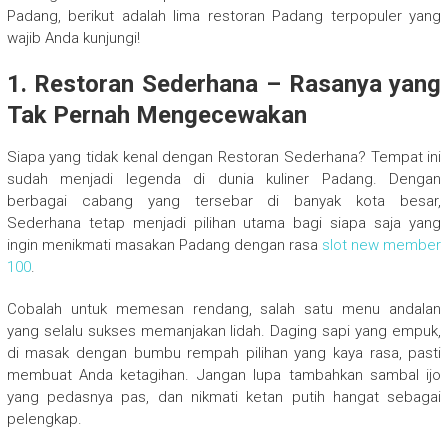
Padang, berikut adalah lima restoran Padang terpopuler yang
wajib Anda kunjungi!
1. Restoran Sederhana – Rasanya yang
Tak Pernah Mengecewakan
Siapa yang tidak kenal dengan Restoran Sederhana? Tempat ini
sudah menjadi legenda di dunia kuliner Padang. Dengan
berbagai cabang yang tersebar di banyak kota besar,
Sederhana tetap menjadi pilihan utama bagi siapa saja yang
ingin menikmati masakan Padang dengan rasa
slot new member
100
.
Cobalah untuk memesan rendang, salah satu menu andalan
yang selalu sukses memanjakan lidah. Daging sapi yang empuk,
di masak dengan bumbu rempah pilihan yang kaya rasa, pasti
membuat Anda ketagihan. Jangan lupa tambahkan sambal ijo
yang pedasnya pas, dan nikmati ketan putih hangat sebagai
pelengkap.