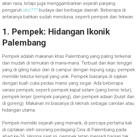
akan rasa, tetapi juga menggambarkan sejarah panjang
pengaruh
slot777
budaya dari berbagai daerah. Beberapa di
antaranya bahkan sudah mendunia, seperti pempek dan tekwan.
1. Pempek: Hidangan Ikonik
Palembang
Pempek adalah makanan khas Palembang yang paling terkenal
dan mudah di temukan di mana-mana. Terbuat dari ikan tenggiri
yang di giling halus dan di campur dengan tepung sagu, pempek
memiliki tekstur kenyal yang unik. Pempek biasanya di sajikan
dengan kuah cuka pedas manis yang segar. Ada beberapa
variasi pempek, seperti pempek kapal selam (yang berisi telur),
pempek lenjer (pempek panjang), dan pempek adaan (bulat dan
di goreng). Makanan ini biasanya di nikmati sebagai camilan atau
hidangan utama.
Pempek memiliki sejarah yang menarik, di percaya pertama kali
di ciptakan oleh seorang pedagang Cina di Palembang pada
abad ke-16. Hingga saat ini, pempek tetap menjadi bagian tak