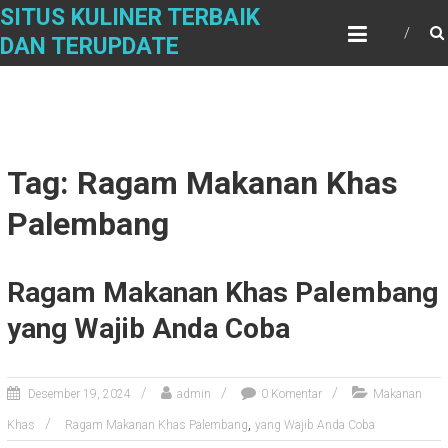
Skip
SITUS KULINER TERBAIK
to
DAN TERUPDATE
content
Tag: Ragam Makanan Khas
Palembang
Ragam Makanan Khas Palembang
yang Wajib Anda Coba
Desember 19, 2024
admin
0 Komentar
Makanan
,
Khas
Ragam Makanan Khas Palembang
yang Wajib Anda Coba