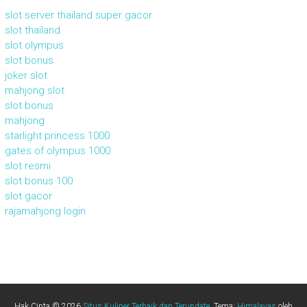
slot server thailand super gacor
slot thailand
slot olympus
slot bonus
joker slot
mahjong slot
slot bonus
mahjong
starlight princess 1000
gates of olympus 1000
slot resmi
slot bonus 100
slot gacor
rajamahjong login
Hak Cipta © 2026
Situs Kuliner Terbaik dan Terupdate
. Tema:
Himalayas
oleh