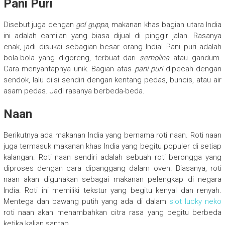
Pani Puri
Disebut juga dengan
gol guppa
, makanan khas bagian utara India
ini adalah camilan yang biasa dijual di pinggir jalan. Rasanya
enak, jadi disukai sebagian besar orang India! Pani puri adalah
bola-bola yang digoreng, terbuat dari
semolina
atau gandum.
Cara menyantapnya unik. Bagian atas
pani puri
dipecah dengan
sendok, lalu diisi sendiri dengan kentang pedas, buncis, atau air
asam pedas. Jadi rasanya berbeda-beda.
Naan
Berikutnya ada makanan India yang bernama roti naan. Roti naan
juga termasuk makanan khas India yang begitu populer di setiap
kalangan. Roti naan sendiri adalah sebuah roti berongga yang
diproses dengan cara dipanggang dalam oven. Biasanya, roti
naan akan digunakan sebagai makanan pelengkap di negara
India. Roti ini memiliki tekstur yang begitu kenyal dan renyah.
Mentega dan bawang putih yang ada di dalam
slot lucky neko
roti naan akan menambahkan citra rasa yang begitu berbeda
ketika kalian santap.