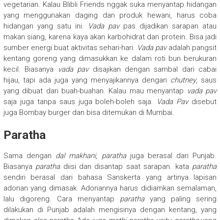
vegetarian. Kalau Blibli Friends nggak suka menyantap hidangan
yang menggunakan daging dan produk hewani, harus coba
hidangan yang satu ini.
Vada pav
pas dijadikan sarapan atau
makan siang, karena kaya akan karbohidrat dan protein. Bisa jadi
sumber energi buat aktivitas sehari-hari.
Vada pav
adalah pangsit
kentang goreng yang dimasukkan ke dalam roti bun berukuran
kecil. Biasanya
vada pav
disajikan dengan sambal dari cabai
hijau, tapi ada juga yang menyajikannya dengan
chutney
, saus
yang dibuat dari buah-buahan. Kalau mau menyantap
vada pav
saja juga tanpa saus juga boleh-boleh saja.
Vada Pav
disebut
juga Bombay burger dan bisa ditemukan di Mumbai.
Paratha
Sama dengan
dal makhani
,
paratha
juga berasal dari Punjab.
Biasanya
paratha
diisi dan disantap saat sarapan. kata
paratha
sendiri berasal dari bahasa Sanskerta yang artinya lapisan
adonan yang dimasak. Adonannya harus didiamkan semalaman,
lalu digoreng. Cara menyantap
paratha
yang paling sering
dilakukan di Punjab adalah mengisinya dengan kentang, yang