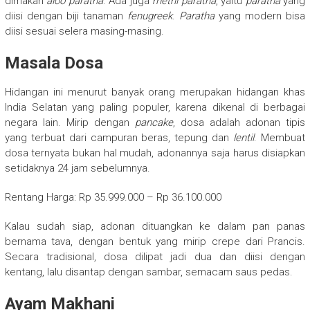
dimakan
aloo paratha
. Ada juga
methi paratha
, yaitu
paratha
yang
diisi dengan biji tanaman
fenugreek
.
Paratha
yang modern bisa
diisi sesuai selera masing-masing.
Masala Dosa
Hidangan ini menurut banyak orang merupakan hidangan khas
India Selatan yang paling populer, karena dikenal di berbagai
negara lain. Mirip dengan
pancake
, dosa adalah adonan tipis
yang terbuat dari campuran beras, tepung dan
lentil
. Membuat
dosa ternyata bukan hal mudah, adonannya saja harus disiapkan
setidaknya 24 jam sebelumnya.
Rentang Harga: Rp 35.999.000 – Rp 36.100.000
Kalau sudah siap, adonan dituangkan ke dalam pan panas
bernama tava, dengan bentuk yang mirip crepe dari Prancis.
Secara tradisional, dosa dilipat jadi dua dan diisi dengan
kentang, lalu disantap dengan sambar, semacam saus pedas.
Ayam Makhani