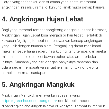
Harga yang terjangkau dan suasana yang santai membuat
angkringan ini selalu ramai di kunjungi anak muda setiap harinya.
4.
Angkringan Hujan Lebat
Bagi yang mencari tempat nongkrong dengan suasana berbeda,
Angkringan Hujan Lebat bisa menjadi pilihan tepat. Terletak di
kawasan Ngaliyan, tempat ini menawarkan konsep angkringan
yang unik dengan nuansa alam. Pengunjung dapat menikmati
makanan sederhana seperti nasi kucing, tahu tempe, dan aneka
minuman sambil duduk di bawah pohon atau area terbuka
lainnya. Suasana yang asri dengan banyaknya tanaman dan
udara segar membuatnya sangat nyaman untuk nongkrong
sambil menikmati santapan.
5.
Angkringan Mangkuk
Angkringan Mangkuk menawarkan suasana yang
https://greenhouseserpong.com/
sedikit lebih modern
dibandingkan angkringan lainnya di Ngaliyan. Tempat ini memiliki