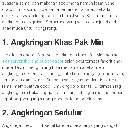
suasana santai dan makanan sederhana namun lezat, yang
cocok untuk kumpul bersama teman-teman atau sekadar
menikmati waktu luang setelah beraktivitas. Berikut adalah 5
angkringan di Ngaliyan Semarang yang wajib di kunjungi oleh
anak muda untuk nongkrong.
1.
Angkringan Khas Pak Min
Terletak di daerah Ngaliyan, Angkringan Khas Pak Min menjadi
slot server thailand super gacor
salah satu tempat favorit anak
muda. Di sini, pengunjung bisa menikmati aneka menu
angkringan seperti nasi kucing, sate kere, hingga gorengan yang
terjangkau dan nikmat. Suasana yang nyaman dan tidak terlalu
ramai membuatnya cocok untuk ngobrol santai. Di tambah lagi,
angkringan ini buka hingga malam hari, sehingga menjadi pilihan
tepat bagi yang ingin nongkrong setelah beraktivitas.
2.
Angkringan Sedulur
Angkringan Sedulur di kenal karena suasananya yang sangat