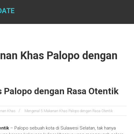
DATE
nan Khas Palopo dengan
 Palopo dengan Rasa Otentik
nan Khas
Mengenal 5 Makanan Khas Palopo dengan Rasa Otentik
ntik
– Palopo sebuah kota di Sulawesi Selatan, tak hanya