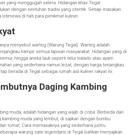
uliner yang menggugah selera. Hidangan khas Tegal
ukan dengan sentuhan tradisi yang otentik. Setiap masakan
 istimewa di hati para penikmat kuliner.
kyat
 tanpa menyebut warteg (Warung Tegal). Warteg adalah
enjangkau hampir semua lapisan masyarakat. Hidangan yang di
, semur, hingga aneka lauk seperti telur balado atau ayam
umahan yang sederhana namun lezat, dengan harga terjangkau.
etap berada di Tegal sebagai rumah asli kuliner rakyat ini.
 Lembutnya Daging Kambing
mbing muda, adalah hidangan yang wajib di coba. Berbeda dari
 kambing muda yang lembut, di sajikan dengan bumbu
, dan tomat. Cara memasaknya yang sederhana justru
Beberapa warung sate legendaris di Tegal bahkan menyajikan