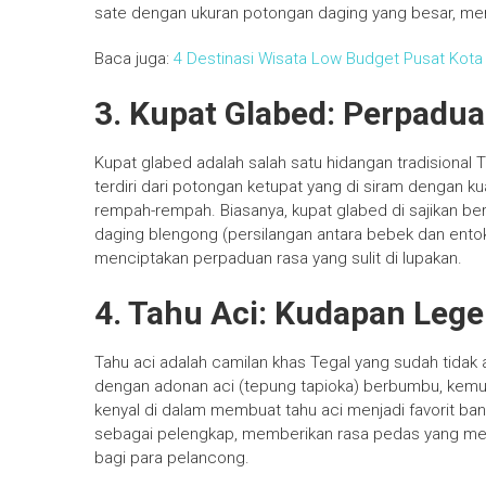
sate dengan ukuran potongan daging yang besar, m
Baca juga:
4 Destinasi Wisata Low Budget Pusat Kot
3. Kupat Glabed: Perpadua
Kupat glabed adalah salah satu hidangan tradisional 
terdiri dari potongan ketupat yang di siram dengan ku
rempah-rempah. Biasanya, kupat glabed di sajikan b
daging blengong (persilangan antara bebek dan entok
menciptakan perpaduan rasa yang sulit di lupakan.
4. Tahu Aci: Kudapan Leg
Tahu aci adalah camilan khas Tegal yang sudah tidak as
dengan adonan aci (tepung tapioka) berbumbu, kemudi
kenyal di dalam membuat tahu aci menjadi favorit bany
sebagai pelengkap, memberikan rasa pedas yang menye
bagi para pelancong.