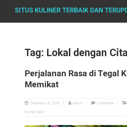
Skip
to
SITUS KULINER TERBAIK DAN TERUP
content
Tag: Lokal dengan Ci
Perjalanan Rasa di Tegal K
Memikat
Desember 18, 2024
admin
0 Komentar
Kuliner Lokal