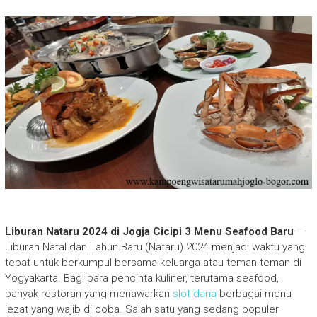
Liburan Nataru 2024 di Jogja Cicipi 3 Menu Seafood Baru
–
Liburan Natal dan Tahun Baru (Nataru) 2024 menjadi waktu yang
tepat untuk berkumpul bersama keluarga atau teman-teman di
Yogyakarta. Bagi para pencinta kuliner, terutama seafood,
banyak restoran yang menawarkan
slot dana
berbagai menu
lezat yang wajib di coba. Salah satu yang sedang populer