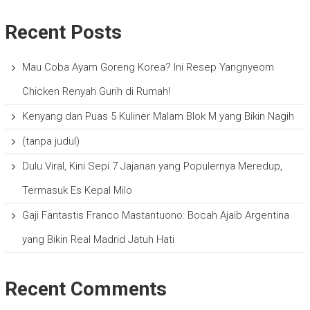
Recent Posts
Mau Coba Ayam Goreng Korea? Ini Resep Yangnyeom
Chicken Renyah Gurih di Rumah!
Kenyang dan Puas 5 Kuliner Malam Blok M yang Bikin Nagih
(tanpa judul)
Dulu Viral, Kini Sepi 7 Jajanan yang Populernya Meredup,
Termasuk Es Kepal Milo
Gaji Fantastis Franco Mastantuono: Bocah Ajaib Argentina
yang Bikin Real Madrid Jatuh Hati
Recent Comments