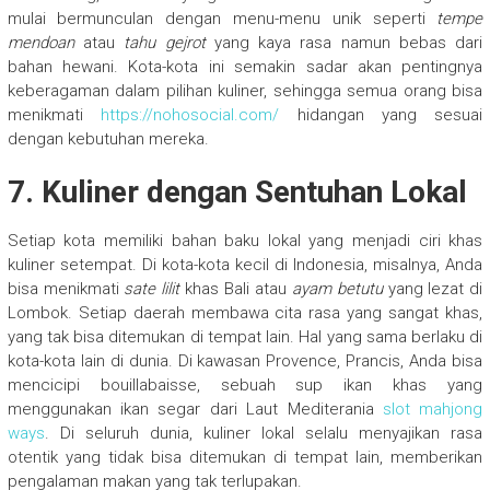
mulai bermunculan dengan menu-menu unik seperti
tempe
mendoan
atau
tahu gejrot
yang kaya rasa namun bebas dari
bahan hewani. Kota-kota ini semakin sadar akan pentingnya
keberagaman dalam pilihan kuliner, sehingga semua orang bisa
menikmati
https://nohosocial.com/
hidangan yang sesuai
dengan kebutuhan mereka.
7.
Kuliner dengan Sentuhan Lokal
Setiap kota memiliki bahan baku lokal yang menjadi ciri khas
kuliner setempat. Di kota-kota kecil di Indonesia, misalnya, Anda
bisa menikmati
sate lilit
khas Bali atau
ayam betutu
yang lezat di
Lombok. Setiap daerah membawa cita rasa yang sangat khas,
yang tak bisa ditemukan di tempat lain. Hal yang sama berlaku di
kota-kota lain di dunia. Di kawasan Provence, Prancis, Anda bisa
mencicipi bouillabaisse, sebuah sup ikan khas yang
menggunakan ikan segar dari Laut Mediterania
slot mahjong
ways
. Di seluruh dunia, kuliner lokal selalu menyajikan rasa
otentik yang tidak bisa ditemukan di tempat lain, memberikan
pengalaman makan yang tak terlupakan.