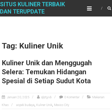
Skip
SITUS KULINER TERBAIK
to
DAN TERUPDATE
content
Tag: Kuliner Unik
Kuliner Unik dan Menggugah
Selera: Temukan Hidangan
Spesial di Setiap Sudut Kota
Januari 20, 2025
qlptjyvb
0 Komentar
Makanan
,
,
Khas
aspek budaya
Kuliner Unik
Mexico City