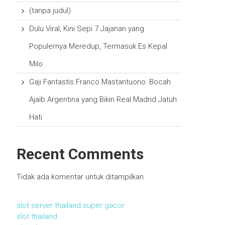
(tanpa judul)
Dulu Viral, Kini Sepi 7 Jajanan yang
Populernya Meredup, Termasuk Es Kepal
Milo
Gaji Fantastis Franco Mastantuono: Bocah
Ajaib Argentina yang Bikin Real Madrid Jatuh
Hati
Recent Comments
Tidak ada komentar untuk ditampilkan.
slot server thailand super gacor
slot thailand