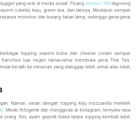
Nugget yang viral di media sosial. Pisang
slot bet 200
digoreng
eperti cokelat, keju, green tea, dan lainnya. Meskipun sempat
 rasanya monoton dan kurang tahan lama, sehingga gerai-gerai
berbagai topping seperti boba dan cheese cream sempat
franchise luar negeri ramai-ramai membuka gerai Thai Tea.
 mulai beralih ke minuman yang dianggap lebih sehat atau lokal,
a
gan. Namun, varian dengan topping keju mozzarella meleleh
00
. Meski fotogenik dan menggoda di Instagram, ternyata rasa
a orang. Kini, ayam geprek biasa tanpa topping kembali lebih