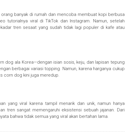
ika orang banyak di rumah dan mencoba membuat kopi berbusa
eo tutorialnya viral di TikTok dan Instagram. Namun, setelah
kadar tren sesaat yang sudah tidak lagi populer di kafe atau
 dog ala Korea—dengan isian sosis, keju, dan lapisan tepung
ngan berbagai variasi topping. Namun, karena harganya cukup
s corn dog kini juga meredup.
nan yang viral karena tampil menarik dan unik, namun hanya
han tren sangat memengaruhi eksistensi sebuah jajanan. Dari
 nyata bahwa tidak semua yang viral akan bertahan lama.