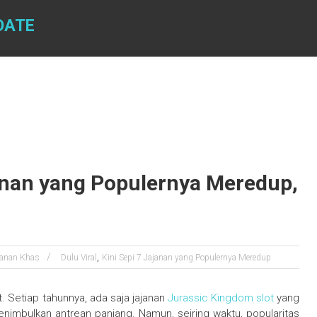
DATE
ajanan yang Populernya Meredup,
,
anan Khas
Dulu Viral
Kini Sepi 7 Jajanan yang Populernya Meredup
. Setiap tahunnya, ada saja jajanan
Jurassic Kingdom slot
yang
nimbulkan antrean panjang. Namun, seiring waktu, popularitas