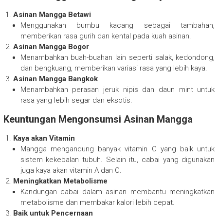
Asinan Mangga Betawi
Menggunakan bumbu kacang sebagai tambahan,
memberikan rasa gurih dan kental pada kuah asinan.
Asinan Mangga Bogor
Menambahkan buah-buahan lain seperti salak, kedondong,
dan bengkuang, memberikan variasi rasa yang lebih kaya.
Asinan Mangga Bangkok
Menambahkan perasan jeruk nipis dan daun mint untuk
rasa yang lebih segar dan eksotis.
Keuntungan Mengonsumsi Asinan Mangga
Kaya akan Vitamin
Mangga mengandung banyak vitamin C yang baik untuk
sistem kekebalan tubuh. Selain itu, cabai yang digunakan
juga kaya akan vitamin A dan C.
Meningkatkan Metabolisme
Kandungan cabai dalam asinan membantu meningkatkan
metabolisme dan membakar kalori lebih cepat.
Baik untuk Pencernaan