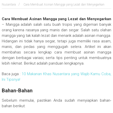
Nusantara
Cara Membuat Asinan Mangga yang Lezat dan Menyegarkan
Cara Membuat Asinan Mangga yang Lezat dan Menyegarkan
– Mangga adalah salah satu buah tropis yang digemari banyak
orang karena rasanya yang manis dan segar. Salah satu olahan
mangga yang tak kalah lezat dan menarik adalah asinan mangga.
Hidangan ini tidak hanya segar, tetapi juga memiliki rasa asam,
manis, dan pedas yang menggugah selera. Artikel ini akan
membahas secara lengkap cara membuat asinan mangga
dengan berbagai variasi, serta tips penting untuk membuatnya
lebih nikmat. Berikut adalah panduan lengkapnya.
Baca juga :
10 Makanan Khas Nusantara yang Wajib Kamu Coba,
Ini Tipsnya!
Bahan-Bahan
Sebelum memulai, pastikan Anda sudah menyiapkan bahan-
bahan berikut: