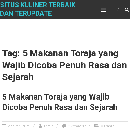
Skip
SITUS KULINER TERBAIK
to
DAN TERUPDATE
content
Tag: 5 Makanan Toraja yang
Wajib Dicoba Penuh Rasa dan
Sejarah
5 Makanan Toraja yang Wajib
Dicoba Penuh Rasa dan Sejarah
April 27, 2025
admin
0 Komentar
Makanan