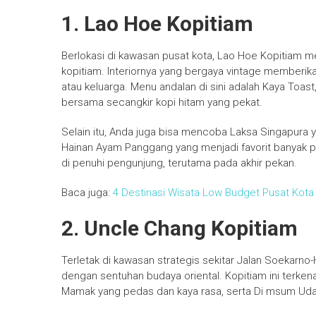
1. Lao Hoe Kopitiam
Berlokasi di kawasan pusat kota, Lao Hoe Kopitiam m
kopitiam. Interiornya yang bergaya vintage memberik
atau keluarga. Menu andalan di sini adalah Kaya Toast,
bersama secangkir kopi hitam yang pekat.
Selain itu, Anda juga bisa mencoba Laksa Singapura y
Hainan Ayam Panggang yang menjadi favorit banyak pe
di penuhi pengunjung, terutama pada akhir pekan.
Baca juga:
4 Destinasi Wisata Low Budget Pusat Kot
2. Uncle Chang Kopitiam
Terletak di kawasan strategis sekitar Jalan Soekar
dengan sentuhan budaya oriental. Kopitiam ini terke
Mamak yang pedas dan kaya rasa, serta Di msum Udan