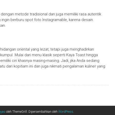
 dengan metode tradisional dan juga memiliki rasa autentik
 ingin berburu spot foto Instagramable, karena desain
kan.
hidangan oriental yang lezat, tetapi juga menghadirkan
umpul. Mulai dari menu klasik seperti Kaya Toast hingga
emiliki ciri khasnya masing-masing. Jadi, jika Anda sedang
tu dari kopitiam ini dan juga nikmati pengalaman kuliner yang
ayas
oleh ThemeGrill. Dipersembahkan oleh
WordPress
.