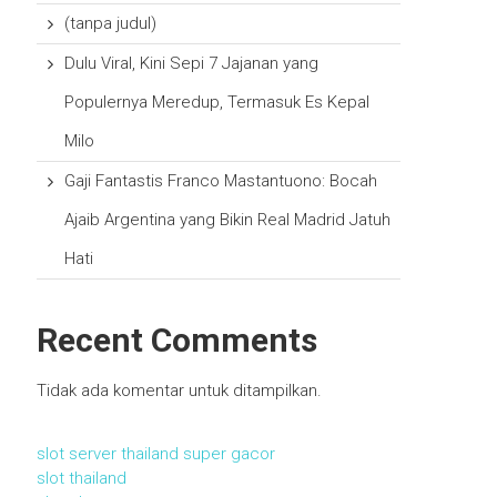
(tanpa judul)
Dulu Viral, Kini Sepi 7 Jajanan yang
Populernya Meredup, Termasuk Es Kepal
Milo
Gaji Fantastis Franco Mastantuono: Bocah
Ajaib Argentina yang Bikin Real Madrid Jatuh
Hati
Recent Comments
Tidak ada komentar untuk ditampilkan.
slot server thailand super gacor
slot thailand