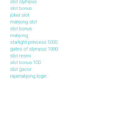
slot olympus
slot bonus
joker slot
mahjong slot
slot bonus
mahjong
starlight princess 1000
gates of olympus 1000
slot resmi
slot bonus 100
slot gacor
rajamahjong login