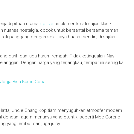
enjadi pilihan utama
rtp live
untuk menikmati sajian klasik
an nuansa nostalgia, cocok untuk bersantai bersama teman
 roti panggang dengan selai kaya buatan sendiri, di sajikan
ang gurih dan juga harum rempah. Tidak ketinggalan, Nasi
langgan. Dengan harga yang terjangkau, tempat ini sering kali
a Jogja Bisa Kamu Coba
no-Hatta, Uncle Chang Kopitiam menyuguhkan atmosfer modern
nal dengan ragam menunya yang otentik, seperti Mee Goreng
g yang lembut dan juga juicy.