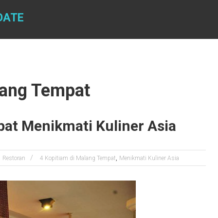
DATE
lang Tempat
pat Menikmati Kuliner Asia
,
Restoran
4 Kopitiam di Malang Tempat
Menikmati Kuliner Asia