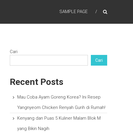
SAMPLE PAGE
Cari
Cari
Recent Posts
Mau Coba Ayam Goreng Korea? Ini Resep
Yangnyeom Chicken Renyah Gurih di Rumah!
Kenyang dan Puas 5 Kuliner Malam Blok M
yang Bikin Nagih