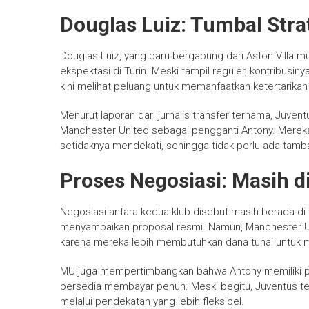
Douglas Luiz: Tumbal Stra
Douglas Luiz, yang baru bergabung dari Aston Villa
ekspektasi di Turin. Meski tampil reguler, kontribusi
kini melihat peluang untuk memanfaatkan ketertarikan
Menurut laporan dari jurnalis transfer ternama, Juve
Manchester United sebagai pengganti Antony. Mereka
setidaknya mendekati, sehingga tidak perlu ada tamba
Proses Negosiasi: Masih d
Negosiasi antara kedua klub disebut masih berada di
menyampaikan proposal resmi. Namun, Manchester U
karena mereka lebih membutuhkan dana tunai untuk me
MU juga mempertimbangkan bahwa Antony memiliki potens
bersedia membayar penuh. Meski begitu, Juventus te
melalui pendekatan yang lebih fleksibel.