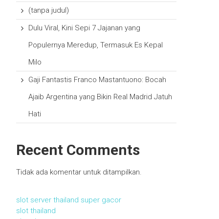
(tanpa judul)
Dulu Viral, Kini Sepi 7 Jajanan yang
Populernya Meredup, Termasuk Es Kepal
Milo
Gaji Fantastis Franco Mastantuono: Bocah
Ajaib Argentina yang Bikin Real Madrid Jatuh
Hati
Recent Comments
Tidak ada komentar untuk ditampilkan.
slot server thailand super gacor
slot thailand