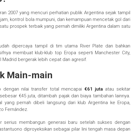
an 2007 yang mencuri perhatian publik Argentina sejak tampil
tajam, kontrol bola mumpuni, dan kemampuan mencetak gol dari
satu prospek terbaik yang pernah dimiliki Argentina dalam satu
dah dipercaya tampil di tim utama River Plate dan bahkan
sifnya membuat klub-klub top Eropa seperti Manchester City,
Madrid bergerak lebih cepat dan agresif.
ak Main-main
dengan nilai transfer total mencapai
€61 juta
atau sekitar
l sebesar €45 juta, ditambah pajak dan biaya tambahan lainnya.
l yang pernah dibeli langsung dari klub Argentina ke Eropa,
zo Fernández.
ar serius membangun generasi baru setelah sukses dengan
astantuono diproyeksikan sebagai pilar lini tengah masa depan