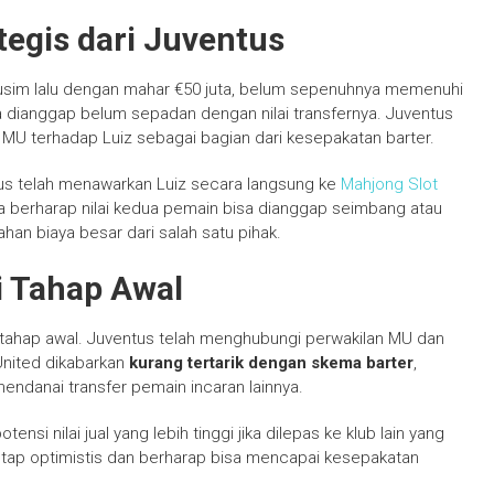
tegis dari Juventus
 musim lalu dengan mahar €50 juta, belum sepenuhnya memenuhi
nya dianggap belum sepadan dengan nilai transfernya. Juventus
 MU terhadap Luiz sebagai bagian dari kesepakatan barter.
ntus telah menawarkan Luiz secara langsung ke
Mahjong Slot
 berharap nilai kedua pemain bisa dianggap seimbang atau
han biaya besar dari salah satu pihak.
i Tahap Awal
 tahap awal. Juventus telah menghubungi perwakilan MU dan
nited dikabarkan
kurang tertarik dengan skema barter
,
ndanai transfer pemain incaran lainnya.
i nilai jual yang lebih tinggi jika dilepas ke klub lain yang
tap optimistis dan berharap bisa mencapai kesepakatan