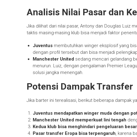
Analisis Nilai Pasar dan K
Jika dilihat dari nilai pasar, Antony dan Douglas Luiz 
taktis masing-masing klub bisa menjadi faktor penent
Juventus
membutuhkan winger eksplosif yang bis
dengan profil tersebut dan bisa menjadi pelengkap 
Manchester United
sedang mencari gelandang ber
menurun. Luiz, dengan pengalaman Premier League
solusi jangka menengah.
Potensi Dampak Transfer
Jika barter ini terealisasi, berikut beberapa dampak y
Juventus mendapatkan winger muda dengan pot
Manchester United memperkuat lini tengah
deng
Kedua klub bisa menghindari pengeluaran besar
Pasar transfer Eropa bisa terpengaruh
, karena ba