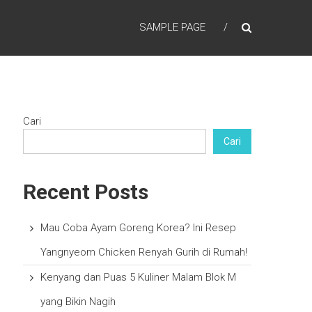
SAMPLE PAGE
Cari
Cari
Recent Posts
Mau Coba Ayam Goreng Korea? Ini Resep
Yangnyeom Chicken Renyah Gurih di Rumah!
Kenyang dan Puas 5 Kuliner Malam Blok M
yang Bikin Nagih