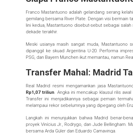
Franco Mastantuono adalah gelandang serang kelahir
gemilang bersama River Plate. Dengan visi bermain 
lini kedua, Mastantuono disebut-sebut sebagai salah 
dekade terakhir.
Meski usianya masih sangat muda, Mastantuono su
dipanggil ke skuad Argentina U-20. Performa impre
PSG, dan Bayern Munchen ikut memantau, namun Real 
Transfer Mahal: Madrid T
Real Madrid resmi mengamankan jasa Mastantuono 
Rp1,07 triliun
. Angka ini mencakup klausul rilis awa
Transfer ini menjadikannya sebagai pemain termaha
melampaui rekor sebelumnya yang dipegang oleh En
Langkah ini menunjukkan bahwa Madrid benar-ben
proyek Vinícius Jr., Rodrygo, dan Jude Bellingham. M
bersama Arda Güler dan Eduardo Camavinga.